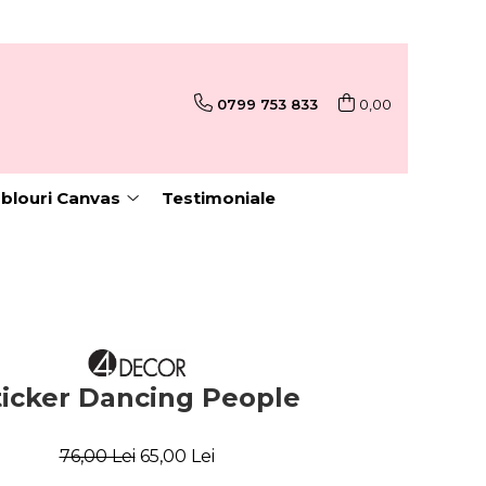
0799 753 833
0,00
blouri Canvas
Testimoniale
ticker Dancing People
76,00 Lei
65,00 Lei