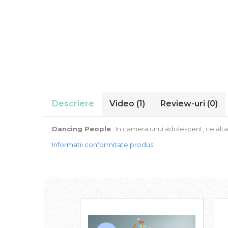
Stickere Auto
Alte desene
Amuzante
Animale
Baby on board
Florale
Motive
Pachete
Descriere
Video
(1)
Review-uri
(0)
Pentru femei
Stickere pereche
Dancing People
: In camera unui adolescent, ce alta
Stickere imprimate
Informatii conformitate produs
Copii
Stickere cu efect 3D
Stickere PVC
Stickere tip tablou