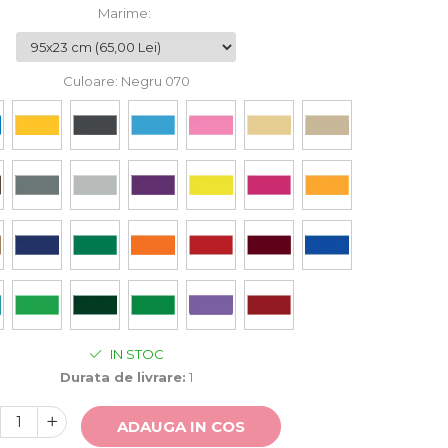
Marime
:
Culoare
: Negru 070
IN STOC
Durata de livrare:
1
ADAUGA IN COS