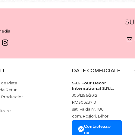
SU
media
TI
DATE COMERCIALE
de Plata
S.C. Four Decor
International S.R.L.
 de Retur
J05/1296/2012
a Produselor
RO30523710
sat. Vaida nr. 180
lizare
com. Roșiori, Bihor
Contacteaza-
ne