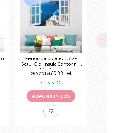
-30%
ru
Acasa suntem 
Fereastra cu efect 3D -
Satul Oia, Insula Santorini -
119x93 cm
de la
69,99 Lei
143,00 Lei
280,00 Lei
IN 
IN STOC
VEZI VA
ADAUGA IN COS