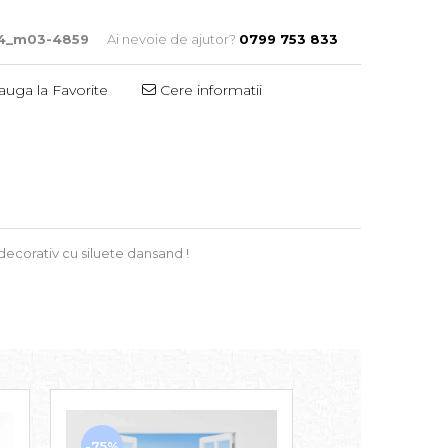
4_m03-4859
Ai nevoie de ajutor?
0799 753 833
uga la Favorite
Cere informatii
decorativ cu siluete dansand !
-75%