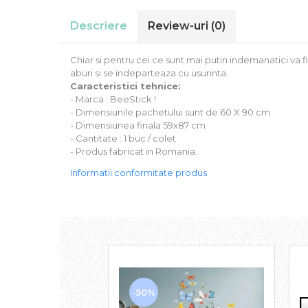
Stickere Auto
Descriere
Review-uri
(0)
Alte desene
Amuzante
Animale
Chiar si pentru cei ce sunt mai putin indemanatici va f
aburi si se indeparteaza cu usurinta.
Baby on board
Caracteristici tehnice:
Florale
- Marca : BeeStick !
Motive
- Dimensiunile pachetului sunt de 60 X 90 cm
Pachete
- Dimensiunea finala 59x87 cm
- Cantitate : 1 buc / colet
Pentru femei
- Produs fabricat in Romania.
Stickere pereche
Informatii conformitate produs
Stickere imprimate
Copii
Stickere cu efect 3D
Stickere PVC
Stickere tip tablou
-50%