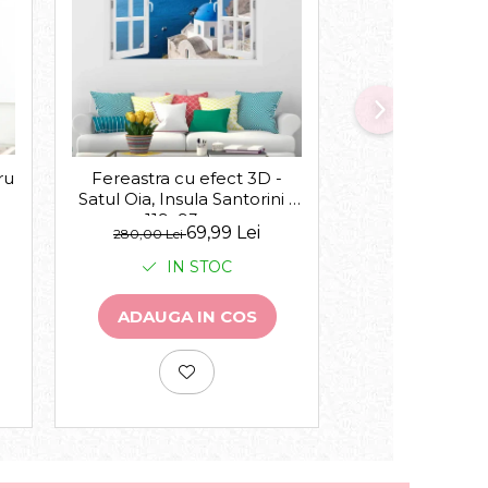
-30%
ru
Acasa suntem 
Fereastra cu efect 3D -
Satul Oia, Insula Santorini -
119x93 cm
de la
69,99 Lei
143,00 Lei
280,00 Lei
IN 
IN STOC
VEZI VA
ADAUGA IN COS