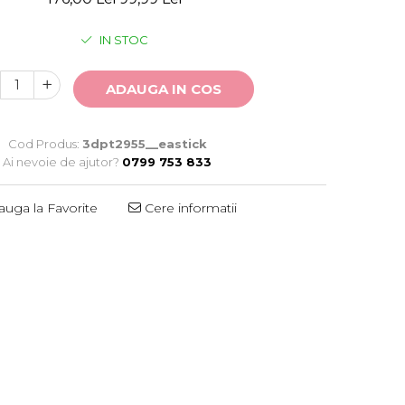
IN STOC
ADAUGA IN COS
Cod Produs:
3dpt2955__eastick
Ai nevoie de ajutor?
0799 753 833
uga la Favorite
Cere informatii