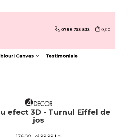
0799 753 833
0,00
blouri Canvas
Testimoniale
cu efect 3D - Turnul Eiffel de
jos
176,00 Lei
99,99 Lei