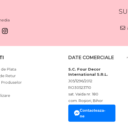
SU
media
TI
DATE COMERCIALE
de Plata
S.C. Four Decor
International S.R.L.
 de Retur
J05/1296/2012
a Produselor
RO30523710
sat. Vaida nr. 180
lizare
com. Roșiori, Bihor
Contacteaza-
ne