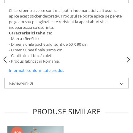
Stickere Colorate
Stickere Walplus ™
Chiar si pentru cei ce sunt mai putin indemanatici va fi usor sa
aplice acest sticker decorativ. Produsul se poate aplica pe perete,
Stickere Auto
pe geam sau pe oglinzi, este rezistent la apa si aburi si se
indeparteaza cu usurinta.
Alte desene
Caracteristici tehnice:
Amuzante
- Marca : BeeStick !
Animale
- Dimensiunile pachetului sunt de 60 X 90 cm
- Dimensiunea finala 88x59 cm
Baby on board
- Cantitate : 1 buc / colet
Florale
- Produs fabricat in Romania.
Motive
Informatii conformitate produs
Pachete
Pentru femei
Review-uri
(0)
Stickere pereche
Stickere imprimate
Copii
PRODUSE SIMILARE
Stickere cu efect 3D
Stickere PVC
Stickere tip tablou
-50%