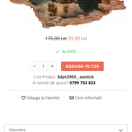
Stickere imprimate
Natură
Stickere de perete
Stickere Oglinzi
Panoramică
Artă
Casă
Stickere Walplus ™
Peisaje
Citate
Plante
Copii
Retro
176,00 Lei
99,99 Lei
Fashion
Tablou Canvas personalizabil
Modern
IN STOC
Vehicule
Muzică
Natură
ADAUGA IN COS
Oameni
Cod Produs:
3dpt2969__eastick
Orașe
Ai nevoie de ajutor?
0799 753 833
Retro
Sezonale
Adauga la Favorite
Cere informatii
Spații comerciale
Sport
Vehicule
Zodiac
Descriere