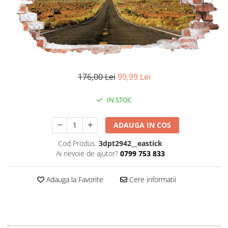
Stickere imprimate
Natură
Stickere de perete
Stickere Oglinzi
Panoramică
Artă
Casă
Stickere Walplus ™
Peisaje
Citate
Plante
Copii
Retro
Fashion
176,00 Lei
99,99 Lei
Tablou Canvas personalizabil
Modern
Vehicule
Muzică
IN STOC
Natură
Oameni
ADAUGA IN COS
Orașe
Cod Produs:
3dpt2942__eastick
Retro
Ai nevoie de ajutor?
0799 753 833
Sezonale
Spații comerciale
Adauga la Favorite
Cere informatii
Sport
Vehicule
Zodiac