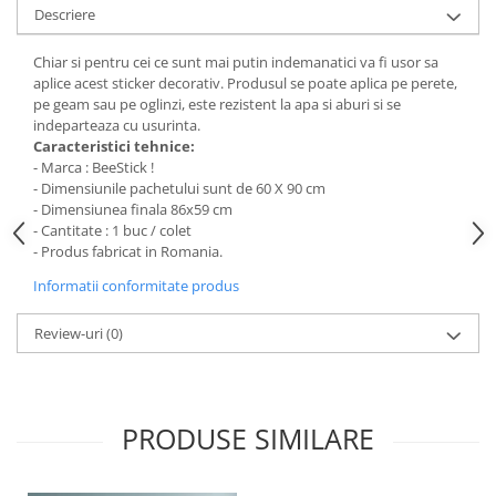
Stickere Colorate
Descriere
Stickere Walplus ™
Chiar si pentru cei ce sunt mai putin indemanatici va fi usor sa
Stickere Auto
aplice acest sticker decorativ. Produsul se poate aplica pe perete,
pe geam sau pe oglinzi, este rezistent la apa si aburi si se
Alte desene
indeparteaza cu usurinta.
Amuzante
Caracteristici tehnice:
Animale
- Marca : BeeStick !
- Dimensiunile pachetului sunt de 60 X 90 cm
Baby on board
- Dimensiunea finala 86x59 cm
Florale
- Cantitate : 1 buc / colet
Motive
- Produs fabricat in Romania.
Pachete
Informatii conformitate produs
Pentru femei
Review-uri
(0)
Stickere pereche
Stickere imprimate
Copii
Stickere cu efect 3D
PRODUSE SIMILARE
Stickere PVC
Stickere tip tablou