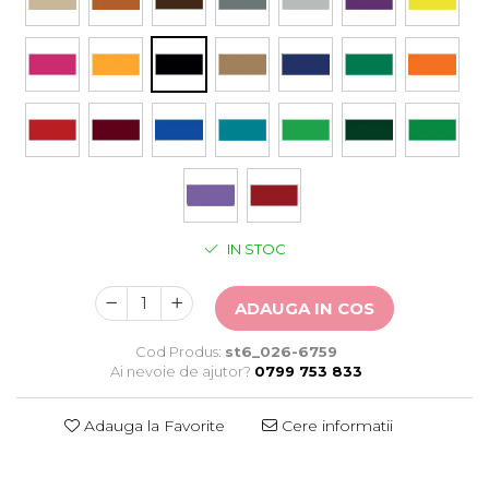
Stickere Auto
Alte desene
Amuzante
Animale
Baby on board
Florale
Motive
Pachete
Pentru femei
IN STOC
Stickere pereche
Stickere imprimate
ADAUGA IN COS
Copii
Stickere cu efect 3D
Cod Produs:
st6_026-6759
Stickere PVC
Ai nevoie de ajutor?
0799 753 833
Stickere tip tablou
Adauga la Favorite
Cere informatii