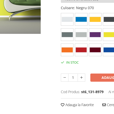
Culoare
: Negru 070
IN STOC
ADAUG
Cod Produs:
st6_131-8979
Ai 
Adauga la Favorite
Cere 