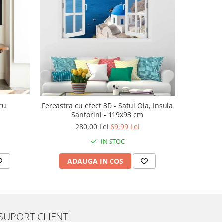
-30%
ru
Fereastra cu efect 3D - Satul Oia, Insula
Ac
Santorini - 119x93 cm
143
280,00 Lei
69,99 Lei
IN STOC
ADAUGA IN COS
V
SUPORT CLIENTI