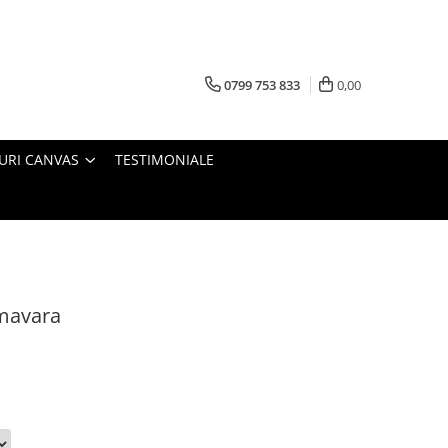
0799 753 833
0,00
URI CANVAS
TESTIMONIALE
imavara