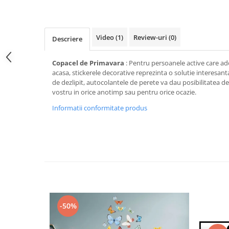
Stickere Colorate
Stickere Walplus ™
Stickere Auto
Video
(1)
Review-uri
(0)
Descriere
Alte desene
Amuzante
Copacel de Primavara
: Pentru persoanele active care ado
acasa, stickerele decorative reprezinta o solutie interesanta.
Animale
de dezlipit, autocolantele de perete va dau posibilitatea de
Baby on board
vostru in orice anotimp sau pentru orice ocazie.
Florale
Informatii conformitate produs
Motive
Pachete
Pentru femei
Stickere pereche
Stickere imprimate
Copii
Stickere cu efect 3D
-50%
Stickere PVC
Stickere tip tablou