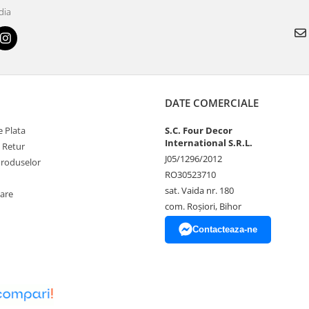
dia
DATE COMERCIALE
 Plata
S.C. Four Decor
International S.R.L.
e Retur
J05/1296/2012
Produselor
RO30523710
sat. Vaida nr. 180
zare
com. Roșiori, Bihor
Contacteaza-ne