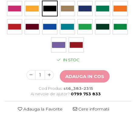
Stickere Auto
Alte desene
Amuzante
Animale
Baby on board
Florale
Motive
Pachete
IN STOC
Pentru femei
Stickere pereche
ADAUGA IN COS
Stickere imprimate
Copii
Cod Produs:
st6_383-2315
Stickere cu efect 3D
Ai nevoie de ajutor?
0799 753 833
Stickere PVC
Stickere tip tablou
Adauga la Favorite
Cere informatii