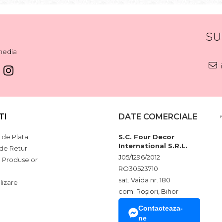
SU
media
TI
DATE COMERCIALE
de Plata
S.C. Four Decor
International S.R.L.
 de Retur
J05/1296/2012
a Produselor
RO30523710
sat. Vaida nr. 180
lizare
com. Roșiori, Bihor
Contacteaza-
ne