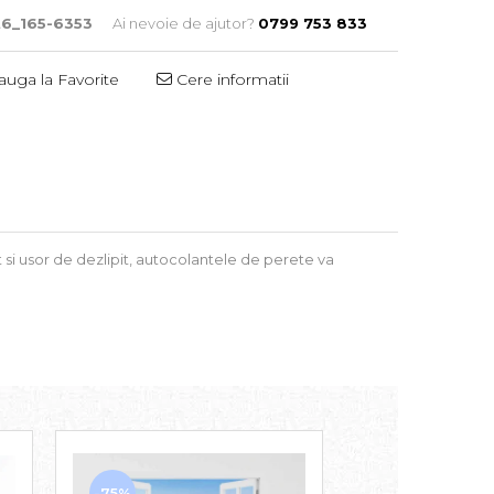
t6_165-6353
Ai nevoie de ajutor?
0799 753 833
uga la Favorite
Cere informatii
at si usor de dezlipit, autocolantele de perete va
-75%