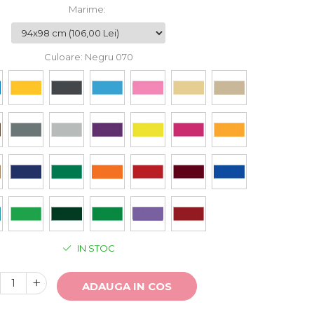
Marime
:
Culoare
: Negru 070
IN STOC
ADAUGA IN COS