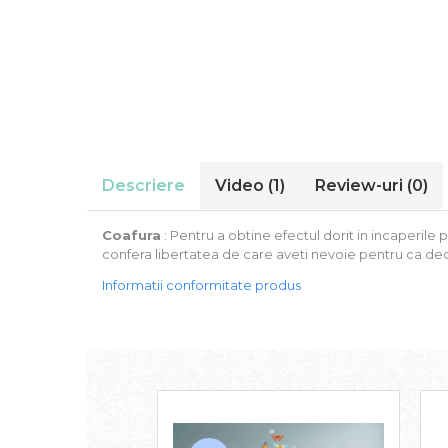
Stickere Auto
Alte desene
Amuzante
Animale
Baby on board
Florale
Motive
Pachete
Descriere
Video
(1)
Review-uri
(0)
Pentru femei
Stickere pereche
Coafura
: Pentru a obtine efectul dorit in incaperile 
Stickere imprimate
confera libertatea de care aveti nevoie pentru ca de
Copii
Informatii conformitate produs
Stickere cu efect 3D
Stickere PVC
Stickere tip tablou