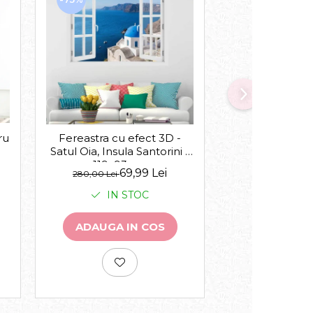
-30%
ru
Acasa suntem 
Fereastra cu efect 3D -
Satul Oia, Insula Santorini -
119x93 cm
de la
69,99 Lei
143,00 Lei
280,00 Lei
IN 
IN STOC
VEZI VA
ADAUGA IN COS