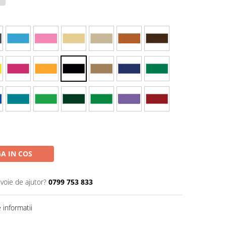
A IN COS
evoie de ajutor?
0799 753 833
informatii