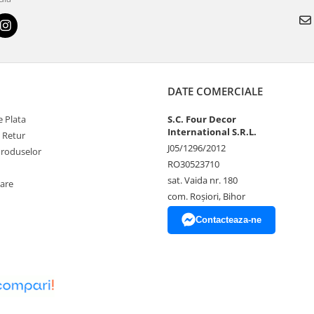
DATE COMERCIALE
 Plata
S.C. Four Decor
International S.R.L.
e Retur
J05/1296/2012
Produselor
RO30523710
sat. Vaida nr. 180
zare
com. Roșiori, Bihor
Contacteaza-ne