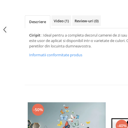
Stickere Colorate
Stickere Walplus ™
Stickere Auto
Video
(1)
Review-uri
(0)
Descriere
Alte desene
Amuzante
Ciripit
: Ideal pentru a completa decorul camerei de zi sau a
este usor de aplicat si disponibil intr-o varietate de culori
Animale
peretilor din locuinta dumneavostra.
Baby on board
Informatii conformitate produs
Florale
Motive
Pachete
Pentru femei
Stickere pereche
Stickere imprimate
Copii
-50%
Stickere cu efect 3D
Stickere PVC
Stickere tip tablou
-40%