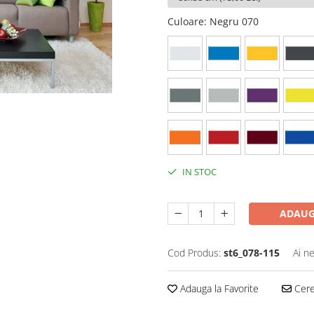
Culoare
: Negru 070
IN STOC
ADAUG
Cod Produs:
st6_078-115
Ai n
Adauga la Favorite
Cere 