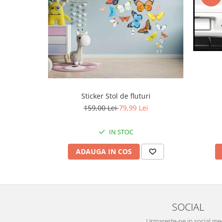
Sticker Stol de fluturi
159,00 Lei
79,99 Lei
IN STOC
ADAUGA IN COS
SOCIAL
Urmareste-ne in social me