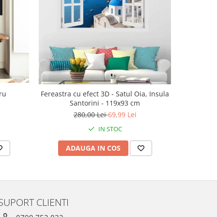
-30%
ru
Fereastra cu efect 3D - Satul Oia, Insula
Ac
Santorini - 119x93 cm
143
280,00 Lei
69,99 Lei
IN STOC
ADAUGA IN COS
V
SUPORT CLIENTI