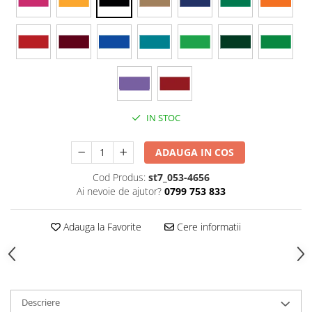
Stickere Colorate
Stickere Walplus ™
Stickere Auto
Alte desene
Amuzante
Animale
IN STOC
Baby on board
Florale
ADAUGA IN COS
Motive
Pachete
Cod Produs:
st7_053-4656
Ai nevoie de ajutor?
0799 753 833
Pentru femei
Stickere pereche
Adauga la Favorite
Cere informatii
Stickere imprimate
Copii
Stickere cu efect 3D
Stickere PVC
Descriere
Stickere tip tablou