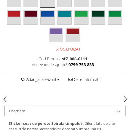
Stickere Colorate
Stickere Walplus ™
Stickere Auto
Alte desene
Amuzante
Animale
STOC EPUIZAT
Baby on board
Florale
Cod Produs:
st7_006-6111
Ai nevoie de ajutor?
0799 753 833
Motive
Pachete
Adauga la Favorite
Cere informatii
Pentru femei
Stickere pereche
Stickere imprimate
Copii
Descriere
Stickere cu efect 3D
Stickere PVC
Sticker ceas de perete Spirala timpului
: Diferit fata de alte
Stickere tip tablou
ceasuri de perete, acest sticker decorativ impreuna cu