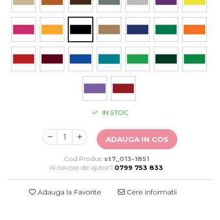
Stickere Auto
Alte desene
Amuzante
Animale
Baby on board
Florale
Motive
Pachete
Pentru femei
IN STOC
Stickere pereche
Stickere imprimate
ADAUGA IN COS
Copii
Stickere cu efect 3D
Cod Produs:
st7_013-1851
Stickere PVC
Ai nevoie de ajutor?
0799 753 833
Stickere tip tablou
Adauga la Favorite
Cere informatii