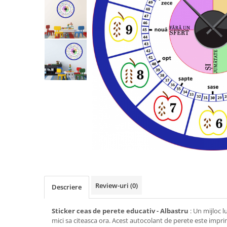
Stickere imprimate
Natură
Stickere de perete
Stickere Oglinzi
Panoramică
Artă
Casă
Stickere Walplus ™
Peisaje
Citate
Plante
Copii
Retro
Fashion
Tablou Canvas personalizabil
Modern
Vehicule
Muzică
Natură
Oameni
Orașe
Retro
Sezonale
Spații comerciale
Review-uri
(0)
Descriere
Sport
Vehicule
Sticker ceas de perete educativ - Albastru
: Un mijloc lu
Zodiac
mici sa citeasca ora. Acest autocolant de perete este imprim