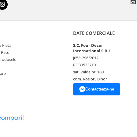
DATE COMERCIALE
 Plata
S.C. Four Decor
International S.R.L.
e Retur
J05/1296/2012
Produselor
RO30523710
sat. Vaida nr. 180
zare
com. Roșiori, Bihor
Contacteaza-ne