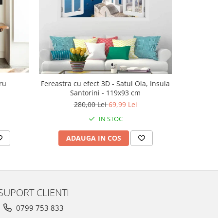
-30%
ru
Fereastra cu efect 3D - Satul Oia, Insula
Ac
Santorini - 119x93 cm
143
280,00 Lei
69,99 Lei
IN STOC
ADAUGA IN COS
V
SUPORT CLIENTI
0799 753 833