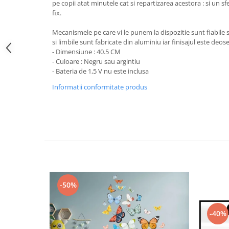
Stickere Colorate
pe copii atat minutele cat si repartizarea acestora : si un sfe
fix.
Stickere Walplus ™
Stickere Auto
Mecanismele pe care vi le punem la dispozitie sunt fiabile 
si limbile sunt fabricate din aluminiu iar finisajul este deose
Alte desene
- Dimensiune : 40.5 CM
Amuzante
- Culoare : Negru sau argintiu
- Bateria de 1,5 V nu este inclusa
Animale
Informatii conformitate produs
Baby on board
Florale
Motive
Pachete
Pentru femei
Stickere pereche
Stickere imprimate
Copii
-50%
Stickere cu efect 3D
Stickere PVC
-40%
Stickere tip tablou