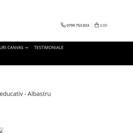
0799 753 833
0,00
URI CANVAS
TESTIMONIALE
educativ - Albastru