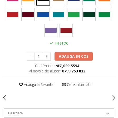
Stickere Colorate
Stickere Walplus ™
Stickere Auto
Alte desene
Amuzante
Animale
IN STOC
Baby on board
Florale
ADAUGA IN COS
Motive
Cod Produs:
st7_059-5594
Pachete
Ai nevoie de ajutor?
0799 753 833
Pentru femei
Stickere pereche
Adauga la Favorite
Cere informatii
Stickere imprimate
Copii
Stickere cu efect 3D
Stickere PVC
Descriere
Stickere tip tablou