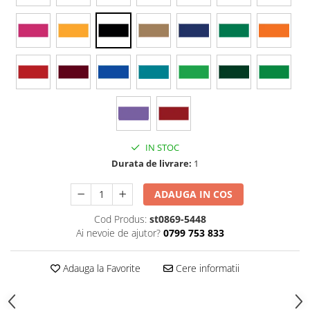
Stickere Colorate
Stickere Walplus ™
Stickere Auto
Alte desene
Amuzante
Animale
Baby on board
Florale
IN STOC
Motive
Durata de livrare:
1
Pachete
Pentru femei
ADAUGA IN COS
Stickere pereche
Cod Produs:
st0869-5448
Stickere imprimate
Ai nevoie de ajutor?
0799 753 833
Copii
Stickere cu efect 3D
Adauga la Favorite
Cere informatii
Stickere PVC
Stickere tip tablou