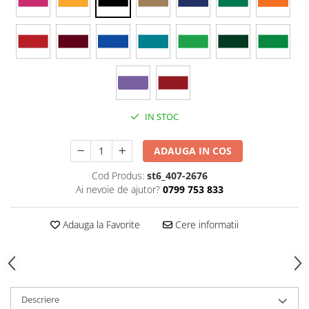
Stickere Colorate
Stickere Walplus ™
Stickere Auto
Alte desene
Amuzante
Animale
IN STOC
Baby on board
Florale
ADAUGA IN COS
Motive
Pachete
Cod Produs:
st6_407-2676
Ai nevoie de ajutor?
0799 753 833
Pentru femei
Stickere pereche
Adauga la Favorite
Cere informatii
Stickere imprimate
Copii
Stickere cu efect 3D
Stickere PVC
Descriere
Stickere tip tablou