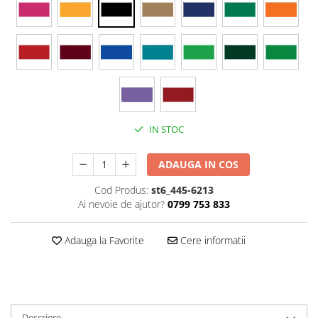
Stickere Colorate
Stickere Walplus ™
Stickere Auto
Alte desene
Amuzante
Animale
Baby on board
IN STOC
Florale
Motive
ADAUGA IN COS
Pachete
Cod Produs:
st6_445-6213
Pentru femei
Ai nevoie de ajutor?
0799 753 833
Stickere pereche
Stickere imprimate
Adauga la Favorite
Cere informatii
Copii
Stickere cu efect 3D
Stickere PVC
Stickere tip tablou
Descriere