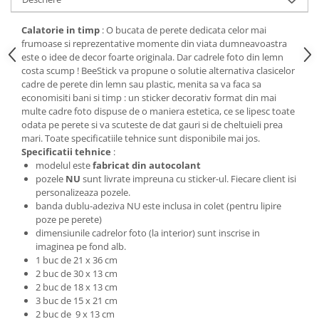
Calatorie in timp
: O bucata de perete dedicata celor mai
frumoase si reprezentative momente din viata dumneavoastra
este o idee de decor foarte originala. Dar cadrele foto din lemn
costa scump ! BeeStick va propune o solutie alternativa clasicelor
cadre de perete din lemn sau plastic, menita sa va faca sa
economisiti bani si timp : un sticker decorativ format din mai
multe cadre foto dispuse de o maniera estetica, ce se lipesc toate
odata pe perete si va scuteste de dat gauri si de cheltuieli prea
mari. Toate specificatiile tehnice sunt disponibile mai jos.
Specificatii tehnice
:
modelul este
fabricat din autocolant
pozele
NU
sunt livrate impreuna cu sticker-ul. Fiecare client isi
personalizeaza pozele.
banda dublu-adeziva NU este inclusa in colet (pentru lipire
poze pe perete)
dimensiunile cadrelor foto (la interior) sunt inscrise in
imaginea pe fond alb.
1 buc de 21 x 36 cm
2 buc de 30 x 13 cm
2 buc de 18 x 13 cm
3 buc de 15 x 21 cm
2 buc de 9 x 13 cm