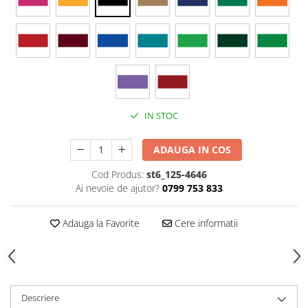
Stickere Colorate
Stickere Walplus ™
Stickere Auto
Alte desene
Amuzante
Animale
IN STOC
Baby on board
Florale
ADAUGA IN COS
Motive
Pachete
Cod Produs:
st6_125-4646
Ai nevoie de ajutor?
0799 753 833
Pentru femei
Stickere pereche
Adauga la Favorite
Cere informatii
Stickere imprimate
Copii
Stickere cu efect 3D
Stickere PVC
Descriere
Stickere tip tablou