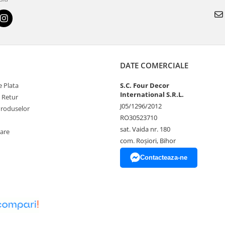
DATE COMERCIALE
 Plata
S.C. Four Decor
International S.R.L.
e Retur
J05/1296/2012
Produselor
RO30523710
sat. Vaida nr. 180
zare
com. Roșiori, Bihor
Contacteaza-ne