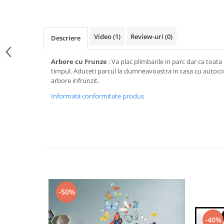
Stickere Colorate
Stickere Walplus ™
Stickere Auto
Video
(1)
Review-uri
(0)
Descriere
Alte desene
Amuzante
Arbore cu Frunze
: Va plac plimbarile in parc dar ca toata 
timpul. Aduceti parcul la dumneavoastra in casa cu autoco
Animale
arbore infrunzit.
Baby on board
Informatii conformitate produs
Florale
Motive
Pachete
Pentru femei
Stickere pereche
Stickere imprimate
Copii
-50%
Stickere cu efect 3D
Stickere PVC
Stickere tip tablou
-40%