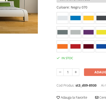
Culoare
: Negru 070
IN STOC
ADAUG
Cod Produs:
st3_d09-8930
Ai 
Adauga la Favorite
Cere 