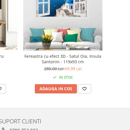
-30%
ru
Fereastra cu efect 3D - Satul Oia, Insula
Ac
Santorini - 119x93 cm
143
280,00 Lei
69,99 Lei
IN STOC
ADAUGA IN COS
V
SUPORT CLIENTI