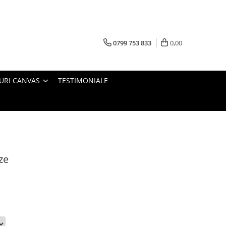
0799 753 833
0,00
URI CANVAS
TESTIMONIALE
ze