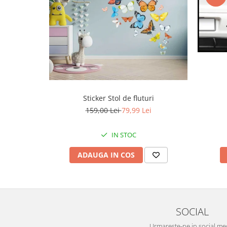
Sticker Stol de fluturi
159,00 Lei
79,99 Lei
IN STOC
ADAUGA IN COS
SOCIAL
Urmareste-ne in social me