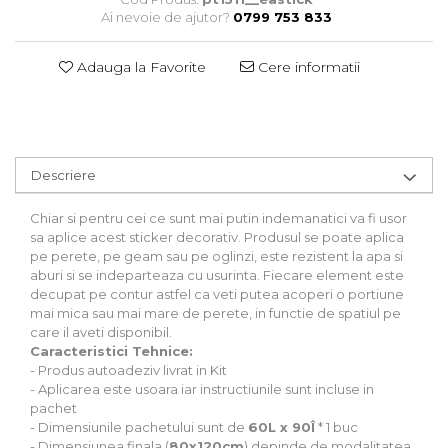
Stickere Auto
Ai nevoie de ajutor?
0799 753 833
Alte desene
Amuzante
Adauga la Favorite
Cere informatii
Animale
Baby on board
Florale
Motive
Descriere
Pachete
Pentru femei
Chiar si pentru cei ce sunt mai putin indemanatici va fi usor
Stickere pereche
sa aplice acest sticker decorativ. Produsul se poate aplica
Stickere imprimate
pe perete, pe geam sau pe oglinzi, este rezistent la apa si
aburi si se indeparteaza cu usurinta. Fiecare element este
Copii
decupat pe contur astfel ca veti putea acoperi o portiune
Stickere cu efect 3D
mai mica sau mai mare de perete, in functie de spatiul pe
care il aveti disponibil.
Stickere PVC
Caracteristici Tehnice:
Stickere tip tablou
- Produs autoadeziv livrat in Kit
- Aplicarea este usoara iar instructiunile sunt incluse in
pachet
- Dimensiunile pachetului sunt de
60L x 90Î
* 1 buc
- Dimensiunea finala (
80x120cm
) depinde de modalitatea