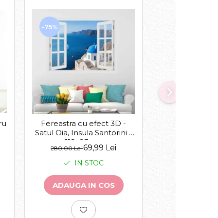
-75%
-30%
ru
Acasa suntem 
Fereastra cu efect 3D -
Satul Oia, Insula Santorini -
119x93 cm
de la
69,99 Lei
143,00 Lei
280,00 Lei
IN 
IN STOC
VEZI VA
ADAUGA IN COS