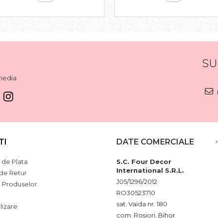
SU
media
TI
DATE COMERCIALE
de Plata
S.C. Four Decor
International S.R.L.
 de Retur
J05/1296/2012
a Produselor
RO30523710
sat. Vaida nr. 180
lizare
com. Roșiori, Bihor