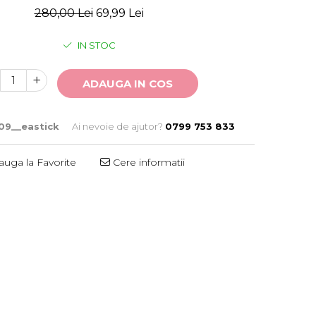
280,00 Lei
69,99 Lei
IN STOC
ADAUGA IN COS
09__eastick
Ai nevoie de ajutor?
0799 753 833
uga la Favorite
Cere informatii