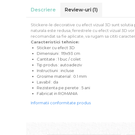
Stickere Auto
Descriere
Review-uri
(1)
Alte desene
Amuzante
Stickere-le decorative cu efect vizual 3D sunt solutia 
Animale
naturala este redusa, ferestrele cu efect vizual 3D v
Baby on board
recomandat sa fie aplicate, va rugam sa cititi caracteri
Florale
Caracteristici tehnice:
Sticker cu efect 3D
Motive
Dimensiuni : 119x93 cm
Pachete
Cantitate : 1 buc / colet
Pentru femei
Tip produs : autoadeziv
Stickere pereche
Instructiuni : incluse
Grosime material : 0.1 mm
Stickere imprimate
Lavabil : da
Copii
Rezistenta pe perete : 5 ani
Stickere cu efect 3D
Fabricat in ROMANIA
Stickere PVC
Informatii conformitate produs
Stickere tip tablou