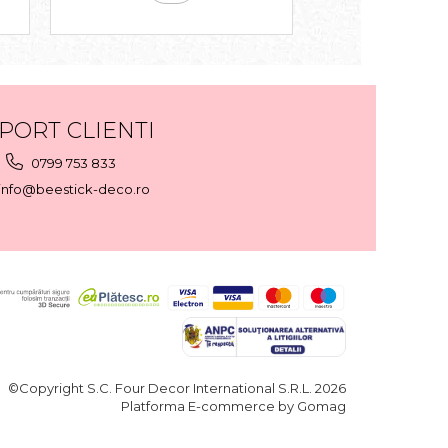
PORT CLIENTI
0799 753 833
info@beestick-deco.ro
©Copyright S.C. Four Decor International S.R.L. 2026
Platforma E-commerce by Gomag