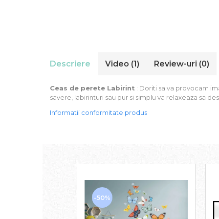
Stickere Auto
Alte desene
Amuzante
Animale
Baby on board
Descriere
Video
(1)
Review-uri
(0)
Florale
Motive
Ceas de perete Labirint
: Doriti sa va provocam im
Pachete
savere, labirinturi sau pur si simplu va relaxeaza sa d
Pentru femei
Stickere pereche
Informatii conformitate produs
Stickere imprimate
Copii
Stickere cu efect 3D
Stickere PVC
Stickere tip tablou
-50%