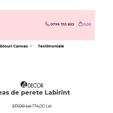
0799 753 833
0,00
blouri Canvas
Testimoniale
eas de perete Labirint
217,00 Lei
174,00 Lei