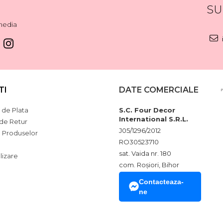
SU
media
TI
DATE COMERCIALE
de Plata
S.C. Four Decor
International S.R.L.
 de Retur
J05/1296/2012
a Produselor
RO30523710
sat. Vaida nr. 180
lizare
com. Roșiori, Bihor
Contacteaza-
ne