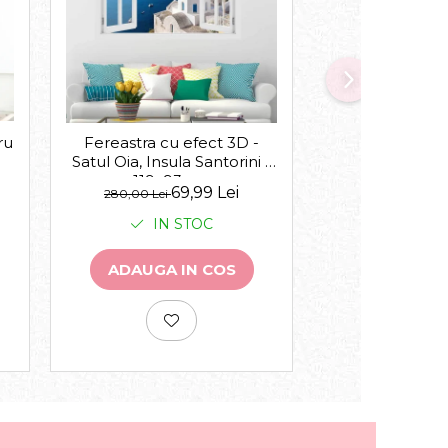
-30%
ru
Acasa suntem 
Fereastra cu efect 3D -
Satul Oia, Insula Santorini -
119x93 cm
de la
69,99 Lei
143,00 Lei
280,00 Lei
IN 
IN STOC
VEZI VA
ADAUGA IN COS