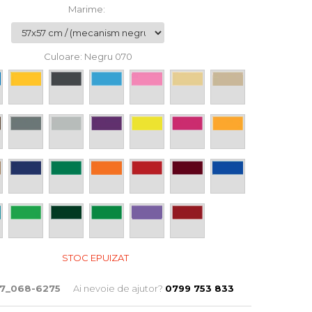
Marime
:
Culoare
: Negru 070
STOC EPUIZAT
t7_068-6275
Ai nevoie de ajutor?
0799 753 833