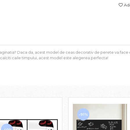
Ada
aginatia? Daca da, acest model de ceas decorativ de perete va face e
escalciti caile timpului, acest model este alegerea perfecta!
-91%
-40%