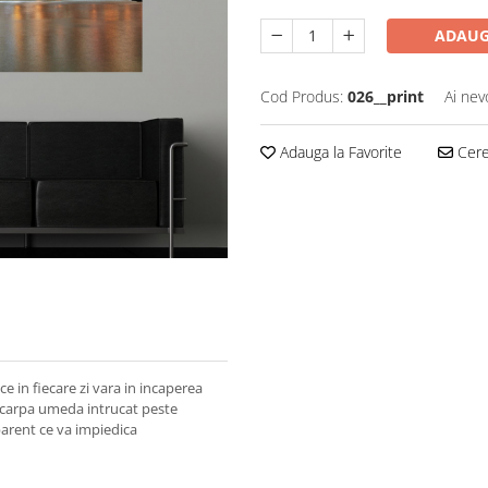
ADAUG
Cod Produs:
026__print
Ai nev
Adauga la Favorite
Cere 
e in fiecare zi vara in incaperea
 o carpa umeda intrucat peste
parent ce va impiedica