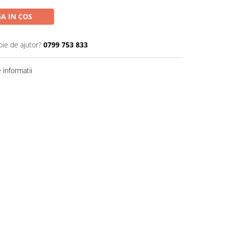
A IN COS
oie de ajutor?
0799 753 833
informatii