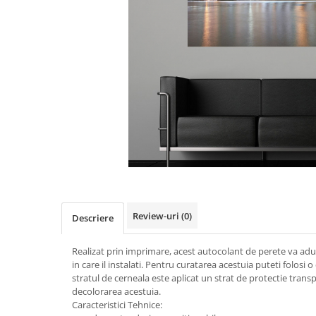
Stickere imprimate
Natură
Stickere de perete
Stickere Oglinzi
Panoramică
Artă
Casă
Stickere Walplus ™
Peisaje
Citate
Plante
Copii
Retro
Fashion
Tablou Canvas personalizabil
Modern
Vehicule
Muzică
Natură
Oameni
Orașe
Retro
Review-uri
(0)
Descriere
Sezonale
Spații comerciale
Realizat prin imprimare, acest autocolant de perete va aduc
Sport
in care il instalati. Pentru curatarea acestuia puteti folosi
stratul de cerneala este aplicat un strat de protectie trans
Vehicule
decolorarea acestuia.
Zodiac
Caracteristici Tehnice: