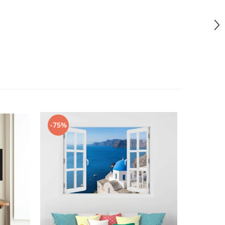
-75%
-30%