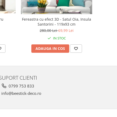
ru
Fereastra cu efect 3D - Satul Oia, Insula
Ac
Santorini - 119x93 cm
143
280,00 Lei
69,99 Lei
IN STOC
ADAUGA IN COS
V
SUPORT CLIENTI
0799 753 833
info@beestick-deco.ro