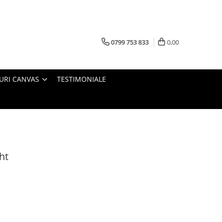
0799 753 833
0,00
URI CANVAS
TESTIMONIALE
ht