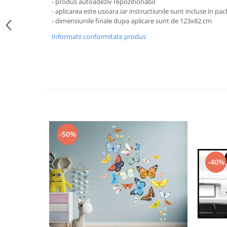
Stickere Colorate
- produs autoadeziv repozitionabil
- aplicarea este usoara iar instructiunile sunt incluse in pa
Stickere Walplus ™
- dimensiunile finale dupa aplicare sunt de 123x82 cm
Stickere Auto
Informatii conformitate produs
Alte desene
Amuzante
Animale
Baby on board
Florale
Motive
Pachete
-50%
Pentru femei
Stickere pereche
-40%
Stickere imprimate
Copii
Stickere cu efect 3D
Stickere PVC
Stickere tip tablou