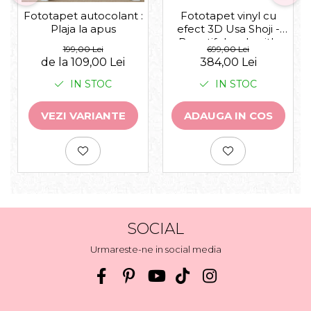
Fototapet autocolant :
Fototapet vinyl cu
Plaja la apus
efect 3D Usa Shoji -
Beautiful arch with
199,00 Lei
699,00 Lei
flowers plants -
de la 109,00 Lei
384,00 Lei
360x240 cm
IN STOC
IN STOC
VEZI VARIANTE
ADAUGA IN COS
SOCIAL
Urmareste-ne in social media