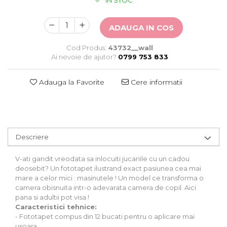
IN STOC
Stickere Auto
Alte desene
ADAUGA IN COS
Amuzante
Animale
Cod Produs:
43732__wall
Baby on board
Ai nevoie de ajutor?
0799 753 833
Florale
Motive
Adauga la Favorite
Cere informatii
Pachete
Pentru femei
Stickere pereche
Stickere imprimate
Descriere
Copii
Stickere cu efect 3D
V-ati gandit vreodata sa inlocuiti jucariile cu un cadou
deosebit? Un fototapet ilustrand exact pasiunea cea mai
Stickere PVC
mare a celor mici : masinutele ! Un model ce transforma o
Stickere tip tablou
camera obisnuita intr-o adevarata camera de copil. Aici
pana si adultii pot visa !
Caracteristici tehnice:
- Fototapet compus din 12 bucati pentru o aplicare mai
usoara