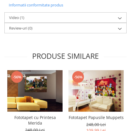
Informatii conformitate produs
Video
(1)
Review-uri
(0)
PRODUSE SIMILARE
-56%
-56%
Fototapet cu Printesa
Fototapet Papusile Muppets
Merida
248,00 Lei
248,00 Lei
109,99 Lei