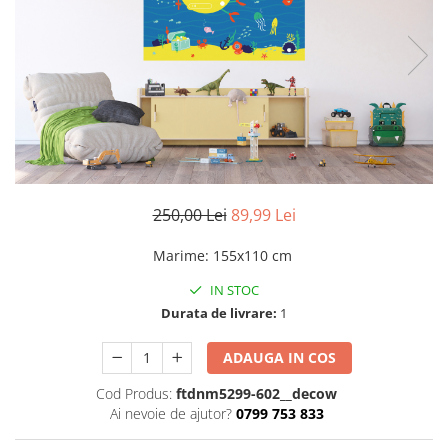
Stickere imprimate
Natură
Stickere de perete
Stickere Oglinzi
Panoramică
Artă
Casă
Stickere Walplus ™
Peisaje
Citate
Plante
Copii
Retro
Fashion
Tablou Canvas personalizabil
Modern
Vehicule
Muzică
250,00 Lei
89,99 Lei
Natură
Oameni
Marime
:
155x110 cm
Orașe
IN STOC
Retro
Durata de livrare:
1
Sezonale
Spații comerciale
ADAUGA IN COS
Sport
Cod Produs:
ftdnm5299-602__decow
Vehicule
Ai nevoie de ajutor?
0799 753 833
Zodiac