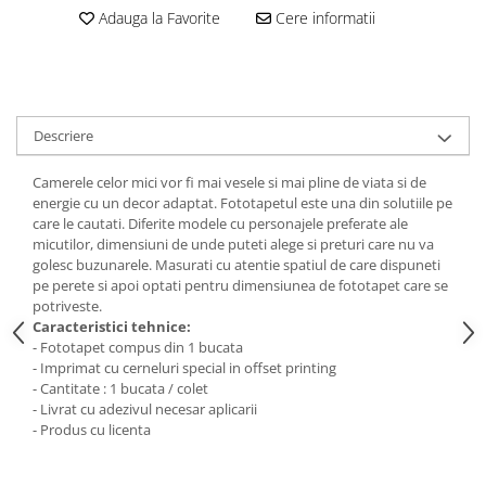
Stickere Colorate
Adauga la Favorite
Cere informatii
Stickere Walplus ™
Stickere Auto
Alte desene
Amuzante
Descriere
Animale
Camerele celor mici vor fi mai vesele si mai pline de viata si de
Baby on board
energie cu un decor adaptat. Fototapetul este una din solutiile pe
Florale
care le cautati. Diferite modele cu personajele preferate ale
Motive
micutilor, dimensiuni de unde puteti alege si preturi care nu va
golesc buzunarele. Masurati cu atentie spatiul de care dispuneti
Pachete
pe perete si apoi optati pentru dimensiunea de fototapet care se
Pentru femei
potriveste.
Caracteristici tehnice:
Stickere pereche
- Fototapet compus din 1 bucata
Stickere imprimate
- Imprimat cu cerneluri special in offset printing
- Cantitate : 1 bucata / colet
Copii
- Livrat cu adezivul necesar aplicarii
Stickere cu efect 3D
- Produs cu licenta
Stickere PVC
Stickere tip tablou