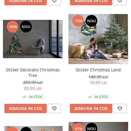
ADAUGA IN COS
ADAUGA IN COS
-73%
NOU
-60%
NOU
Sticker Decorativ Christmas
Sticker Christmas Land
Tree
149,99 Lei
209,99 Lei
39,99 Lei
83,99 Lei
IN STOC
IN STOC
ADAUGA IN COS
ADAUGA IN COS
-67%
NOU