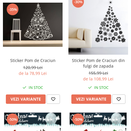
-30%
-35%
Sticker Pom de Craciun
Sticker Pom de Craciun din
fulgi de zapada
120,99 Lei
155,99 Lei
de la 78,99 Lei
de la 108,99 Lei
IN STOC
IN STOC
VEZI VARIANTE
VEZI VARIANTE
-50%
-50%