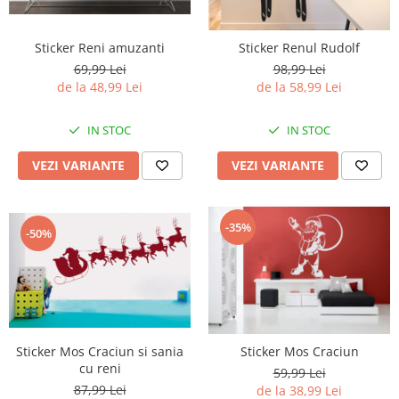
Stickere Colorate
Stickere Walplus ™
Sticker Reni amuzanti
Sticker Renul Rudolf
Stickere Auto
69,99 Lei
98,99 Lei
Alte desene
de la 48,99 Lei
de la 58,99 Lei
Amuzante
IN STOC
Animale
IN STOC
Baby on board
VEZI VARIANTE
VEZI VARIANTE
Florale
Motive
Pachete
-35%
-50%
Pentru femei
Stickere pereche
Stickere imprimate
Copii
Stickere cu efect 3D
Sticker Mos Craciun si sania
Sticker Mos Craciun
Stickere PVC
cu reni
59,99 Lei
87,99 Lei
Stickere tip tablou
de la 38,99 Lei