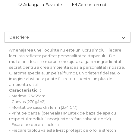
Stickere Auto
Adauga la Favorite
Cere informatii
Alte desene
Amuzante
Animale
Baby on board
Descriere
Florale
Motive
Amenajarea unei locuinte nu este un lucru simplu. Fiecare
Pachete
locuinta reflecta perfect personalitatea stapanului. De
multe ori, detaliile marunte ne ajuta sa gasim ingredientul
Pentru femei
secret pentru a crea ambienta ideala personalitatii noastre.
Stickere pereche
O aroma speciala, un peisaj frumos, un prieten fidel sau o
Stickere imprimate
imagine abstracta poate fi secretul pentru un plus de
ambienta si stil.
Copii
Caracteristici :
Stickere cu efect 3D
- Marime: 25x35cm
Stickere PVC
- Canvas (270g/m2)
- Montat pe sasiu din lemn (2x4 CM)
Stickere tip tablou
- Print pe panza (cerneala HP Latex pe baza de apa cu
respectul mediului inconjurator si fara solvanti nocivi)
- Fixare pe perete inclusa
- Fiecare tablou va este livrat protejat de o folie stretch