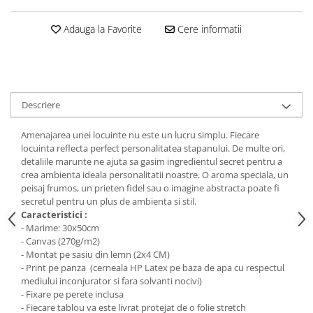
Stickere Colorate
Stickere Walplus ™
Adauga la Favorite
Cere informatii
Stickere Auto
Alte desene
Amuzante
Animale
Descriere
Baby on board
Amenajarea unei locuinte nu este un lucru simplu. Fiecare
Florale
locuinta reflecta perfect personalitatea stapanului. De multe ori,
Motive
detaliile marunte ne ajuta sa gasim ingredientul secret pentru a
Pachete
crea ambienta ideala personalitatii noastre. O aroma speciala, un
peisaj frumos, un prieten fidel sau o imagine abstracta poate fi
Pentru femei
secretul pentru un plus de ambienta si stil.
Stickere pereche
Caracteristici :
- Marime: 30x50cm
Stickere imprimate
- Canvas (270g/m2)
Copii
- Montat pe sasiu din lemn (2x4 CM)
- Print pe panza (cerneala HP Latex pe baza de apa cu respectul
Stickere cu efect 3D
mediului inconjurator si fara solvanti nocivi)
Stickere PVC
- Fixare pe perete inclusa
Stickere tip tablou
- Fiecare tablou va este livrat protejat de o folie stretch