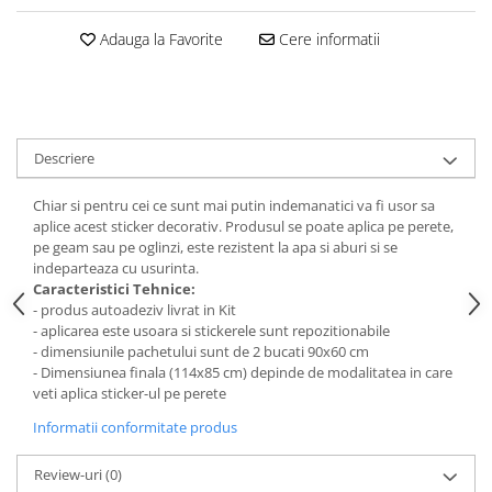
Stickere Colorate
Stickere Walplus ™
Adauga la Favorite
Cere informatii
Stickere Auto
Alte desene
Amuzante
Descriere
Animale
Baby on board
Chiar si pentru cei ce sunt mai putin indemanatici va fi usor sa
Florale
aplice acest sticker decorativ. Produsul se poate aplica pe perete,
Motive
pe geam sau pe oglinzi, este rezistent la apa si aburi si se
indeparteaza cu usurinta.
Pachete
Caracteristici Tehnice:
Pentru femei
- produs autoadeziv livrat in Kit
- aplicarea este usoara si stickerele sunt repozitionabile
Stickere pereche
- dimensiunile pachetului sunt de 2 bucati 90x60 cm
Stickere imprimate
- Dimensiunea finala (114x85 cm) depinde de modalitatea in care
veti aplica sticker-ul pe perete
Copii
Stickere cu efect 3D
Informatii conformitate produs
Stickere PVC
Review-uri
(0)
Stickere tip tablou