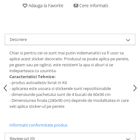
Stickere Colorate
Adauga la Favorite
Cere informatii
Stickere Walplus ™
Stickere Auto
Alte desene
Amuzante
Descriere
Animale
Chiar si pentru cei ce sunt mai putin indemanatici va fi usor sa
Baby on board
aplice acest sticker decorativ. Produsul se poate aplica pe perete,
Florale
pe geam sau pe oglinzi, este rezistent la apa si aburi si se
Motive
indeparteaza cu usurinta.
Caracteristici Tehnice:
Pachete
- produs autoadeziv livrat in Kit
Pentru femei
- aplicarea este usoara si stickerele sunt repozitionabile
- dimensiunile pachetului sunt de 4 bucati de 60x90 cm
Stickere pereche
- Dimensiunea finala (240x90 cm) depinde de modalitatea in care
Stickere imprimate
veti aplica sticker-ul pe perete
Copii
Stickere cu efect 3D
Informatii conformitate produs
Stickere PVC
Stickere tip tablou
Review-uri
(0)