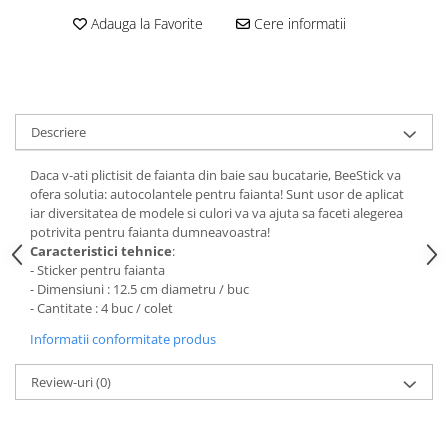
Stickere Colorate
Adauga la Favorite
Cere informatii
Stickere Walplus ™
Stickere Auto
Alte desene
Amuzante
Descriere
Animale
Baby on board
Daca v-ati plictisit de faianta din baie sau bucatarie, BeeStick va
ofera solutia: autocolantele pentru faianta! Sunt usor de aplicat
Florale
iar diversitatea de modele si culori va va ajuta sa faceti alegerea
Motive
potrivita pentru faianta dumneavoastra!
Pachete
Caracteristici tehnice
:
- Sticker pentru faianta
Pentru femei
- Dimensiuni : 12.5 cm diametru / buc
Stickere pereche
- Cantitate : 4 buc / colet
Stickere imprimate
Informatii conformitate produs
Copii
Review-uri
(0)
Stickere cu efect 3D
Stickere PVC
Stickere tip tablou