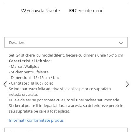
Stickere Colorate
Stickere Walplus ™
Adauga la Favorite
Cere informatii
Stickere Auto
Alte desene
Amuzante
Descriere
Animale
Baby on board
Set: 24 stickere, cu model diferit, fiecare cu dimensiunile 15x15 cm
Florale
Caracteristici tehnice
:
Motive
- Marca : Wallplus
- Sticker pentru faianta
Pachete
- Dimensiuni : 15x15 cm / buc
Pentru femei
- Cantitate : 48 buc / colet
Se indeparteaza folia adeziva si se aplica pe orice suprafata
Stickere pereche
neteda si curata.
Stickere imprimate
Bulele de aer se pot scoate cu ajutorul unei raclete sau monede.
Stickerul poate fi indepartat fara ca acesta sa deterioreze peretele
Copii
sau suprafata pe care a fost aplicat.
Stickere cu efect 3D
Informatii conformitate produs
Stickere PVC
Stickere tip tablou