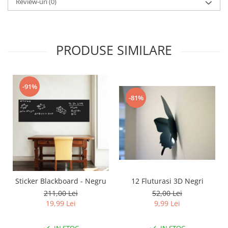
Review-uri
(0)
PRODUSE SIMILARE
-91%
-81%
12 Fluturasi 3D Negri
Sticker Blackboard - Negru
52,00 Lei
211,00 Lei
9,99 Lei
19,99 Lei
IN STOC
IN STOC