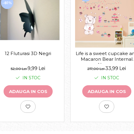
-81%
12 Fluturasi 3D Negri
Life is a sweet cupcake a
Macaron Bear Internal
Nursery
9,99 Lei
33,99 Lei
52,00 Lei
217,00 Lei
IN STOC
IN STOC
ADAUGA IN COS
ADAUGA IN COS