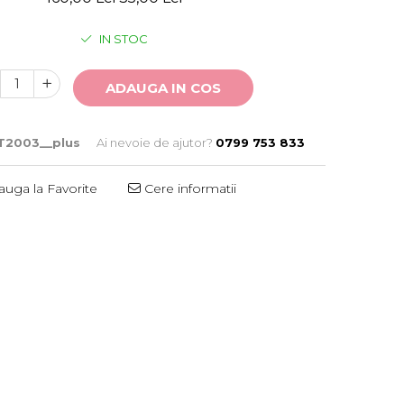
IN STOC
ADAUGA IN COS
2003__plus
Ai nevoie de ajutor?
0799 753 833
uga la Favorite
Cere informatii