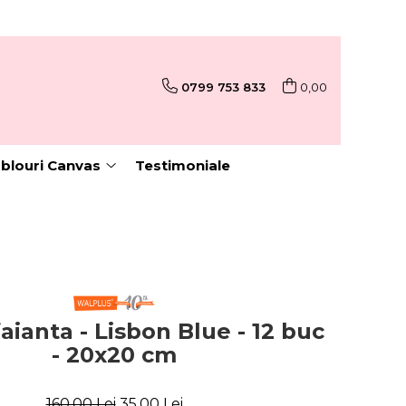
0799 753 833
0,00
blouri Canvas
Testimoniale
faianta - Lisbon Blue - 12 buc
- 20x20 cm
160,00 Lei
35,00 Lei