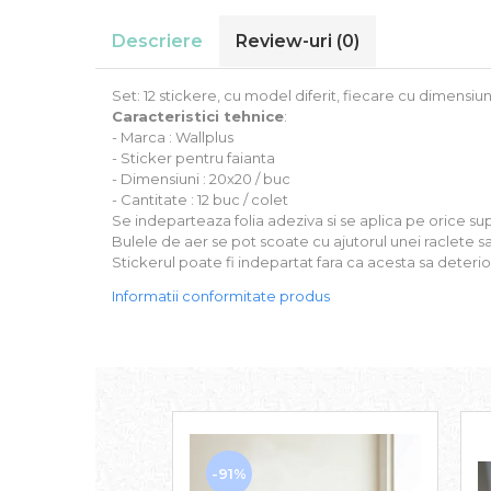
Stickere Auto
Descriere
Review-uri
(0)
Alte desene
Amuzante
Animale
Set: 12 stickere, cu model diferit, fiecare cu dimensi
Caracteristici tehnice
:
Baby on board
- Marca : Wallplus
Florale
- Sticker pentru faianta
Motive
- Dimensiuni : 20x20 / buc
Pachete
- Cantitate : 12 buc / colet
Se indeparteaza folia adeziva si se aplica pe orice sup
Pentru femei
Bulele de aer se pot scoate cu ajutorul unei raclete
Stickere pereche
Stickerul poate fi indepartat fara ca acesta sa deteri
Stickere imprimate
Informatii conformitate produs
Copii
Stickere cu efect 3D
Stickere PVC
Stickere tip tablou
-91%