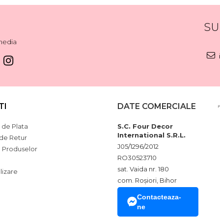
SU
media
TI
DATE COMERCIALE
de Plata
S.C. Four Decor
International S.R.L.
 de Retur
J05/1296/2012
a Produselor
RO30523710
sat. Vaida nr. 180
lizare
com. Roșiori, Bihor
Contacteaza-
ne