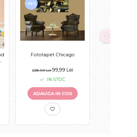
-56%
-43%
nd
Fototapet Chicago
Fototapet S
99,99 Lei
12
228,00 Lei
228,00 Lei
IN STOC
IN 
ADAUGA IN COS
ADAUGA 