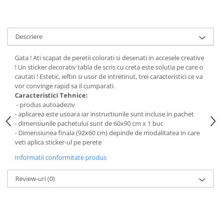
Stickere Colorate
Stickere Walplus ™
Stickere Auto
Descriere
Alte desene
Gata ! Ati scapat de peretii colorati si desenati in accesele creative
Amuzante
! Un sticker decorativ tabla de scris cu creta este solutia pe care o
Animale
cautati ! Estetic, ieftin si usor de intretinut, trei caracteristici ce va
Baby on board
vor convinge rapid sa il cumparati.
Caracteristici Tehnice:
Florale
- produs autoadeziv
Motive
- aplicarea este usoara iar instructiunile sunt incluse in pachet
- dimensiunile pachetului sunt de 60x90 cm x 1 buc
Pachete
- Dimensiunea finala (92x60 cm) depinde de modalitatea in care
Pentru femei
veti aplica sticker-ul pe perete
Stickere pereche
Informatii conformitate produs
Stickere imprimate
Copii
Review-uri
(0)
Stickere cu efect 3D
Stickere PVC
Stickere tip tablou