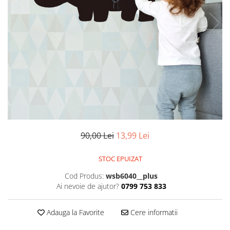
Stickere imprimate
Natură
Stickere de perete
Stickere Oglinzi
Panoramică
Artă
Casă
Stickere Walplus ™
Peisaje
Citate
Plante
Copii
Retro
Fashion
Tablou Canvas personalizabil
Modern
Vehicule
Muzică
Natură
Oameni
90,00 Lei
13,99 Lei
Orașe
Retro
STOC EPUIZAT
Sezonale
Cod Produs:
wsb6040__plus
Spații comerciale
Ai nevoie de ajutor?
0799 753 833
Sport
Vehicule
Adauga la Favorite
Cere informatii
Zodiac